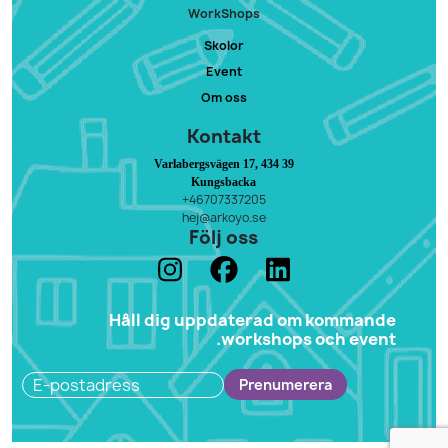
WorkShops
Skolor
Event
Om oss
Kontakt
Varlabergsvägen 17, 434 39
Kungsbacka
+46707337205
hej@arkoyo.se
Följ oss
Håll dig uppdaterad om kommande
workshops och event.
Prenumerera